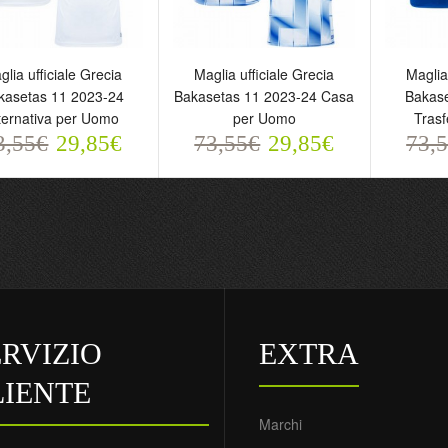
glia ufficiale Grecia
Maglia ufficiale Grecia
Maglia
kasetas 11 2023-24
Bakasetas 11 2023-24 Casa
Bakase
ternativa per Uomo
per Uomo
Tras
3,55€
29,85€
73,55€
29,85€
73,
glia ufficiale Grecia
Maglia ufficiale Grecia
Maglia 
akasetas 11 2023-24
Bakasetas 11 2023-24
Bakase
ternativa per Uomo
Casa per Uomo
Trasfe
3,55€
73,55€
73,5
29,85€
29,85€
ERVIZIO
EXTRA
LIENTE
Marchi