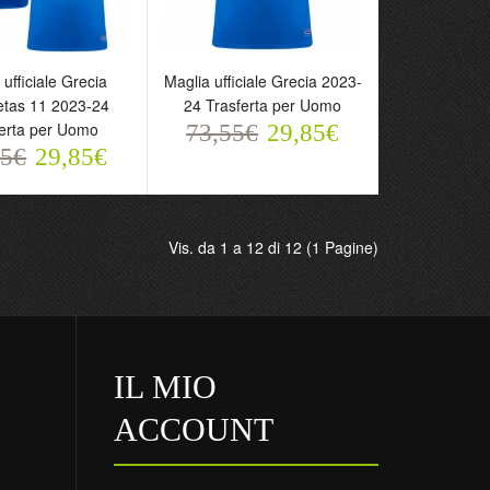
 ufficiale Grecia
Maglia ufficiale Grecia 2023-
tas 11 2023-24
24 Trasferta per Uomo
ferta per Uomo
73,55€
29,85€
55€
29,85€
ufficiale Grecia
Maglia ufficiale Grecia
Vis. da 1 a 12 di 12 (1 Pagine)
tas 11 2023-24
2023-24 Trasferta per
rta per Uomo
Uomo
5€
73,55€
29,85€
29,85€
IL MIO
ACCOUNT