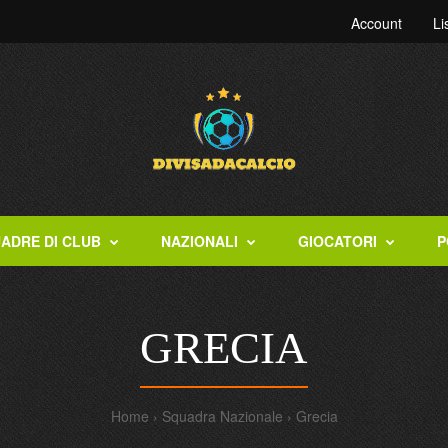
Account
Li
ADRE DI CLUB
NAZIONALI
GIOCATORI
P
GRECIA
Home
Squadra Nazionale
Grecia