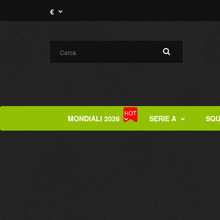
€
MONDIALI 2026
SERIE A
SQU