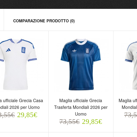
COMPARAZIONE PRODOTTO (0)
glia ufficiale Grecia
Maglia ufficiale Grecia
Maglia 
a ufficiale Grecia Casa
Maglia ufficiale Grecia
Maglia uf
asa Mondiali 2026 per
Trasferta Mondiali 2026 per
Casa M
diali 2026 per Uomo
Trasferta Mondiali 2026 per
Mondial
omo
Uomo
Uomo
Uomo
3,55€
29,85€
73,
3,55€
73,55€
73,5
73,55€
29,85€
29,85€
29,85€