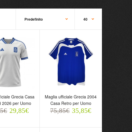
ufficiale Grecia
Maglia ufficiale Grecia 2004
ficiale Grecia Casa
Maglia ufficiale Grecia 2004
ondiali 2026 per
Casa Retro per Uomo
i 2026 per Uomo
Casa Retro per Uomo
75,85€
55€
29,85€
75,85€
35,85€
35,85€
5€
29,85€