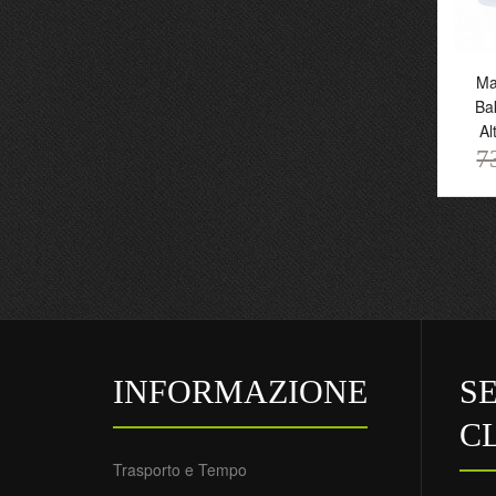
Ma
Ba
Al
7
Ma
B
Al
7
INFORMAZIONE
S
C
Trasporto e Tempo