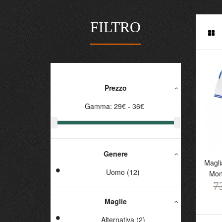
FILTRO
Prezzo
Gamma:
29
€ -
36
€
Genere
Ma
Magli
C
Uomo (12)
Mon
U
7
7
Maglie
Alternativa (2)