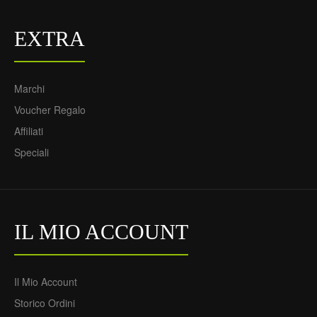
EXTRA
Marchi
Voucher Regalo
Affiliati
Maglia ufficiale Real Betis
Maglia ufficiale Real Betis
Speciali
Casa 2024-25 per Uomo
Special Edition 2023-24
73,55€
per Uomo
29,85€
73,55€
29,85€
IL MIO ACCOUNT
Il Mio Account
Storico Ordini