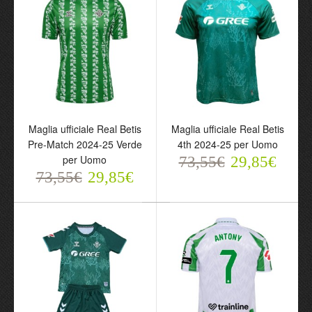
Antony 7 Casa 2025-26
Special Edition 2025-26
per Bambino
per Uomo
73,55€
73,55€
29,85€
29,85€
Maglia ufficiale Real Betis
Maglia ufficiale Real Betis
Pre-Match 2024-25 Verde
4th 2024-25 per Uomo
per Uomo
73,55€
29,85€
73,55€
29,85€
Maglia ufficiale Real Betis
Maglia ufficiale Real Betis
Conference League
x Naruto Special 2024-25
2024-25 per Uomo
per Uomo
73,55€
73,55€
29,85€
29,85€