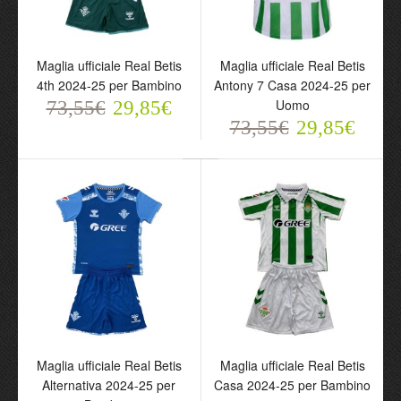
Maglia ufficiale Real Betis
Maglia ufficiale Real Betis
4th 2024-25 per Bambino
Antony 7 Casa 2024-25 per
Uomo
73,55€
29,85€
73,55€
29,85€
Maglia ufficiale Real Betis
Maglia ufficiale Real Betis
x Naruto Special 2024-25
Pre-Match 2024-25 per
per Bambino
Uomo
73,55€
73,55€
29,85€
29,85€
Maglia ufficiale Real Betis
Maglia ufficiale Real Betis
Alternativa 2024-25 per
Casa 2024-25 per Bambino