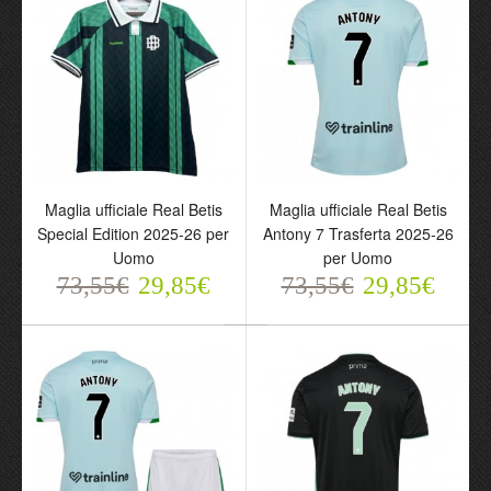
Maglia ufficiale Real Betis
Maglia ufficiale Real Betis
Maglia ufficiale Real Betis
Maglia ufficiale Real Betis
Pre-Match 2025-26 per
Pre-Match 2025-26 per
Special Edition 2025-26 per
Antony 7 Trasferta 2025-26
Uomo
Bambino
Uomo
per Uomo
73,55€
73,55€
29,85€
29,85€
73,55€
29,85€
73,55€
29,85€