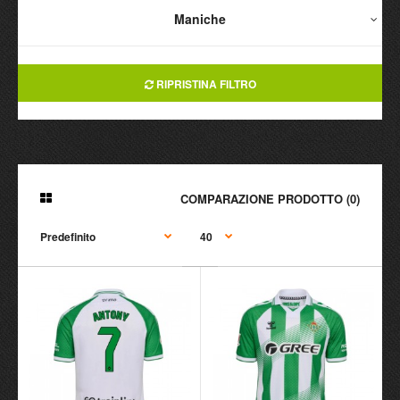
Maniche
RIPRISTINA FILTRO
COMPARAZIONE PRODOTTO (0)