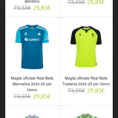
Bambino
73,55€
29,85€
73,55€
29,85€
Maglia ufficiale Real Betis
Maglia ufficiale Real Betis
Pre-Match 2024-25 Verde
4th 2024-25 per Uomo
per Uomo
73,55€
29,85€
73,55€
29,85€
Maglia ufficiale Real Betis
Maglia ufficiale Real Betis
Alternativa 2024-25 per
Trasferta 2024-25 per Uomo
Uomo
73,55€
29,85€
73,55€
29,85€