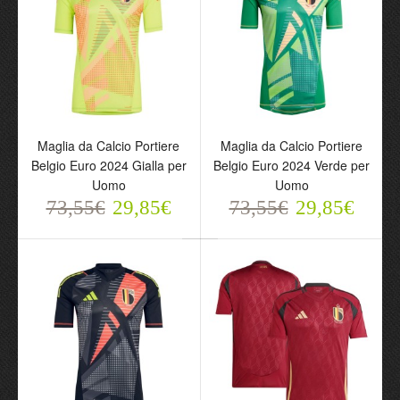
Maglia da Calcio Portiere
Maglia da Calcio Portiere
Maglia da Calcio Portiere
Maglia da Calcio Portiere
Belgio Euro 2024 Gialla
Belgio Euro 2024 Verde
Belgio Euro 2024 Gialla per
Belgio Euro 2024 Verde per
per Uomo
per Uomo
Uomo
Uomo
73,55€
73,55€
29,85€
29,85€
73,55€
29,85€
73,55€
29,85€