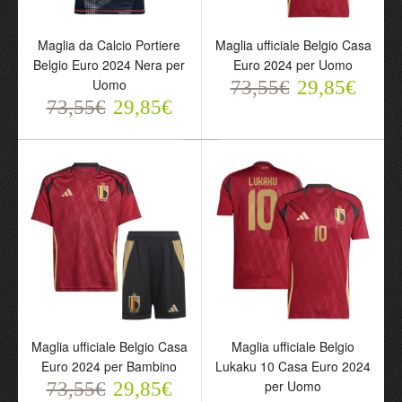
Maglia da Calcio Portiere
Maglia ufficiale Belgio
Belgio Euro 2024 Nera
Casa Euro 2024 per
Maglia da Calcio Portiere
Maglia ufficiale Belgio Casa
per Uomo
Uomo
Belgio Euro 2024 Nera per
Euro 2024 per Uomo
73,55€
73,55€
Uomo
29,85€
73,55€
29,85€
29,85€
73,55€
29,85€
Maglia ufficiale Belgio Casa
Maglia ufficiale Belgio
Maglia ufficiale Belgio
Maglia ufficiale Belgio
Euro 2024 per Bambino
Lukaku 10 Casa Euro 2024
Casa Euro 2024 per
Lukaku 10 Casa Euro
per Uomo
73,55€
29,85€
Bambino
2024 per Uomo