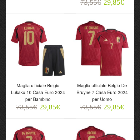
73,55€
29,85€
73,55€
73,55€
29,85€
29,85€
Maglia ufficiale Belgio
Maglia ufficiale Belgio De
Maglia ufficiale Belgio
Maglia ufficiale Belgio De
Lukaku 10 Casa Euro 2024
Bruyne 7 Casa Euro 2024
Lukaku 10 Casa Euro
Bruyne 7 Casa Euro 2024
per Bambino
per Uomo
2024 per Bambino
per Uomo
73,55€
29,85€
73,55€
29,85€
73,55€
73,55€
29,85€
29,85€