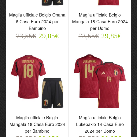
Maglia ufficiale Belgio Onana
Maglia ufficiale Belgio
6 Casa Euro 2024 per
Mangala 18 Casa Euro 2024
Bambino
per Uomo
Maglia ufficiale Belgio
Maglia ufficiale Belgio
73,55€
Onana 6 Casa Euro 2024
29,85€
Mangala 18 Casa Euro
73,55€
29,85€
per Bambino
2024 per Uomo
73,55€
73,55€
29,85€
29,85€
Maglia ufficiale Belgio
Maglia ufficiale Belgio
Mangala 18 Casa Euro 2024
Lukebakio 14 Casa Euro
per Bambino
2024 per Uomo