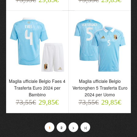
Maglia ufficiale Belgio De
Maglia ufficiale Belgio De
Maglia ufficiale Belgio Faes 4
Maglia ufficiale Belgio
Bruyne 7 Trasferta Euro
Bruyne 7 Trasferta Euro
Trasferta Euro 2024 per
Vertonghen 5 Trasferta Euro
2024 per Uomo
2024 per Bambino
Bambino
2024 per Uomo
73,55€
73,55€
29,85€
29,85€
73,55€
29,85€
73,55€
29,85€
1
2
>
>|