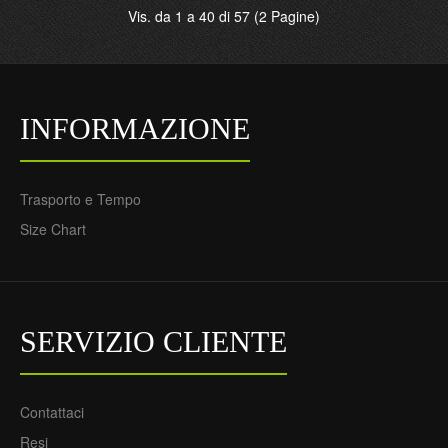
Vis. da 1 a 40 di 57 (2 Pagine)
INFORMAZIONE
Maglia ufficiale Belgio
Maglia ufficiale Belgio
Faes 4 Trasferta Euro
Vertonghen 5 Trasferta
2024 per Bambino
Euro 2024 per Uomo
73,55€
73,55€
Trasporto e Tempo
29,85€
29,85€
Size Chart
SERVIZIO CLIENTE
Contattaci
Resi