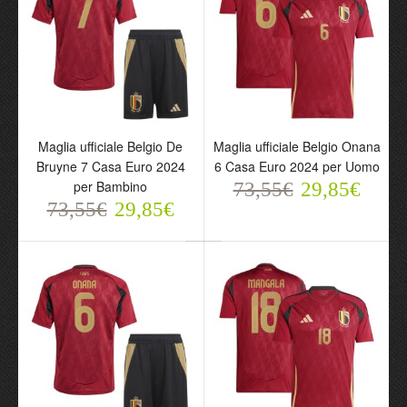
Maglia ufficiale Belgio De
Maglia ufficiale Belgio Onana
Bruyne 7 Casa Euro 2024
6 Casa Euro 2024 per Uomo
per Bambino
73,55€
29,85€
Maglia ufficiale Belgio De
Maglia ufficiale Belgio
73,55€
29,85€
Bruyne 7 Casa Euro 2024
Onana 6 Casa Euro 2024
per Bambino
per Uomo
73,55€
73,55€
29,85€
29,85€