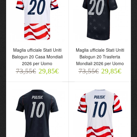
Maglia ufficiale Stati Uniti
Maglia ufficiale Stati Uniti
Maglia ufficiale Stati Uniti
Maglia ufficiale Stati Uniti
Balogun 20 Casa
Balogun 20 Trasferta
Balogun 20 Casa Mondiali
Balogun 20 Trasferta
Mondiali 2026 per Uomo
Mondiali 2026 per Uomo
2026 per Uomo
Mondiali 2026 per Uomo
73,55€
73,55€
29,85€
29,85€
73,55€
29,85€
73,55€
29,85€