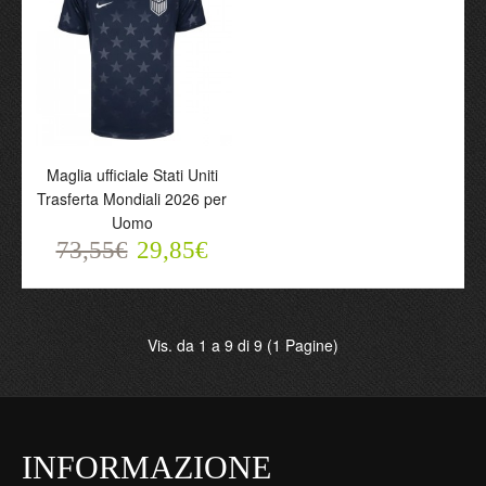
Maglia ufficiale Stati Uniti
Trasferta Mondiali 2026 per
Uomo
Maglia ufficiale Stati Uniti
73,55€
29,85€
Trasferta Mondiali 2026
per Uomo
73,55€
29,85€
Vis. da 1 a 9 di 9 (1 Pagine)
INFORMAZIONE